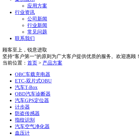
应用方案
行业资讯
公司新闻
行业新闻
常见问题
联系我们
顾客至上，锐意进取
坚持“客户第一”的原则为广大客户提供优质的服务。欢迎惠顾
当前位置：
首页
>
产品方案
OBC车载充电器
ETC-双片式OBU
汽车T-Box
OBD汽车诊断器
汽车GPS定位器
计步器
防盗传感器
指纹识别
汽车空气净化器
血压计